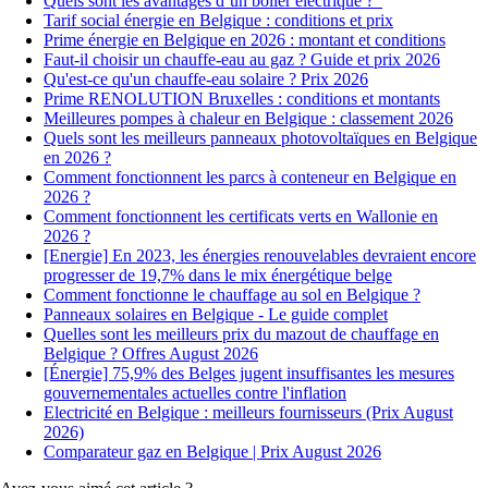
Quels sont les avantages d’un boiler électrique ?
Tarif social énergie en Belgique : conditions et prix
Prime énergie en Belgique en 2026 : montant et conditions
Faut-il choisir un chauffe-eau au gaz ? Guide et prix 2026
Qu'est-ce qu'un chauffe-eau solaire ? Prix 2026
Prime RENOLUTION Bruxelles : conditions et montants
Meilleures pompes à chaleur en Belgique : classement 2026
Quels sont les meilleurs panneaux photovoltaïques en Belgique
en 2026 ?
Comment fonctionnent les parcs à conteneur en Belgique en
2026 ?
Comment fonctionnent les certificats verts en Wallonie en
2026 ?
[Energie] En 2023, les énergies renouvelables devraient encore
progresser de 19,7% dans le mix énergétique belge
Comment fonctionne le chauffage au sol en Belgique ?
Panneaux solaires en Belgique - Le guide complet
Quelles sont les meilleurs prix du mazout de chauffage en
Belgique ? Offres August 2026
[Énergie] 75,9% des Belges jugent insuffisantes les mesures
gouvernementales actuelles contre l'inflation
Electricité en Belgique : meilleurs fournisseurs (Prix August
2026)
Comparateur gaz en Belgique | Prix August 2026