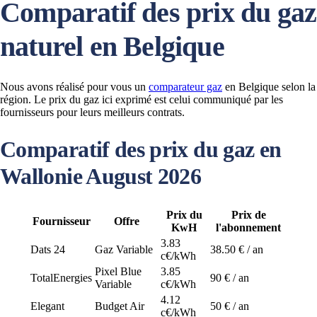
Comparatif des prix du gaz
naturel en Belgique
Nous avons réalisé pour vous un
comparateur gaz
en Belgique selon la
région. Le prix du gaz ici exprimé est celui communiqué par les
fournisseurs pour leurs meilleurs contrats.
Comparatif des prix du gaz en
Wallonie August 2026
Prix du
Prix de
Fournisseur
Offre
KwH
l'abonnement
3.83
Dats 24
Gaz Variable
38.50 € / an
c€/kWh
Pixel Blue
3.85
TotalEnergies
90 € / an
Variable
c€/kWh
4.12
Elegant
Budget Air
50 € / an
c€/kWh