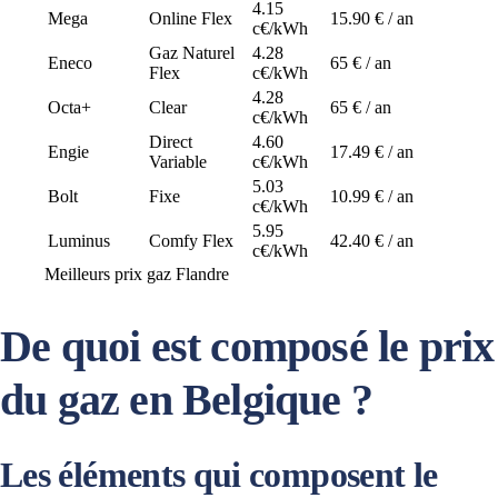
4.15
Mega
Online Flex
15.90 € / an
c€/kWh
Gaz Naturel
4.28
Eneco
65 € / an
Flex
c€/kWh
4.28
Octa+
Clear
65 € / an
c€/kWh
Direct
4.60
Engie
17.49 € / an
Variable
c€/kWh
5.03
Bolt
Fixe
10.99 € / an
c€/kWh
5.95
Luminus
Comfy Flex
42.40 € / an
c€/kWh
Meilleurs prix gaz Flandre
De quoi est composé le prix
du gaz en Belgique ?
Les éléments qui composent le