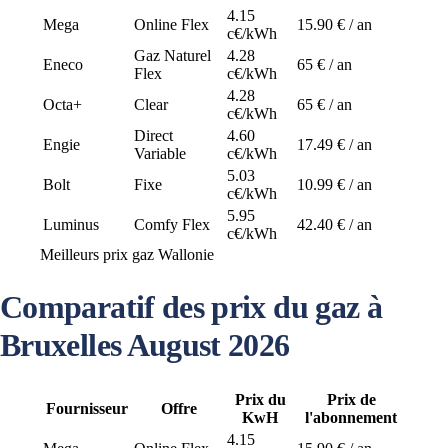
4.15
Mega
Online Flex
15.90 € / an
c€/kWh
Gaz Naturel
4.28
Eneco
65 € / an
Flex
c€/kWh
4.28
Octa+
Clear
65 € / an
c€/kWh
Direct
4.60
Engie
17.49 € / an
Variable
c€/kWh
5.03
Bolt
Fixe
10.99 € / an
c€/kWh
5.95
Luminus
Comfy Flex
42.40 € / an
c€/kWh
Meilleurs prix gaz Wallonie
Comparatif des prix du gaz à
Bruxelles August 2026
Prix du
Prix de
Fournisseur
Offre
KwH
l'abonnement
4.15