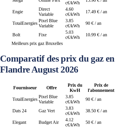
Mega
Online Flex
15.90 € / an
c€/kWh
Direct
4.60
Engie
17.49 € / an
Variable
c€/kWh
Pixel Blue
3.85
TotalEnergies
90 € / an
Variable
c€/kWh
5.03
Bolt
Fixe
10.99 € / an
c€/kWh
Meilleurs prix gaz Bruxelles
Comparatif des prix du gaz en
Flandre August 2026
Prix du
Prix de
Fournisseur
Offre
KwH
l'abonnement
Pixel Blue
3.85
TotalEnergies
90 € / an
Variable
c€/kWh
3.83
Dats 24
Gaz Vert
38.50 € / an
c€/kWh
4.12
Elegant
Budget Air
50 € / an
c€/kWh