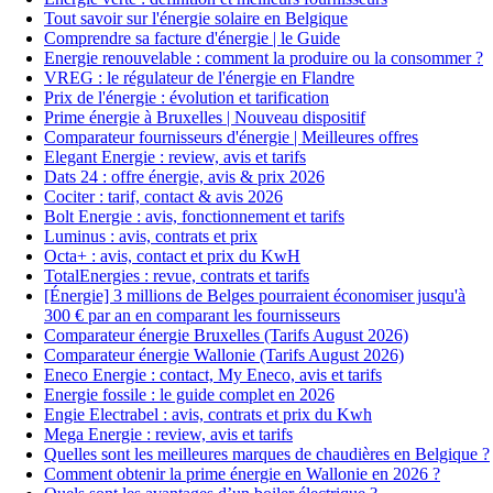
Tout savoir sur l'énergie solaire en Belgique
Comprendre sa facture d'énergie | le Guide
Energie renouvelable : comment la produire ou la consommer ?
VREG : le régulateur de l'énergie en Flandre
Prix de l'énergie : évolution et tarification
Prime énergie à Bruxelles | Nouveau dispositif
Comparateur fournisseurs d'énergie | Meilleures offres
Elegant Energie : review, avis et tarifs
Dats 24 : offre énergie, avis & prix 2026
Cociter : tarif, contact & avis 2026
Bolt Energie : avis, fonctionnement et tarifs
Luminus : avis, contrats et prix
Octa+ : avis, contact et prix du KwH
TotalEnergies : revue, contrats et tarifs
[Énergie] 3 millions de Belges pourraient économiser jusqu'à
300 € par an en comparant les fournisseurs
Comparateur énergie Bruxelles (Tarifs August 2026)
Comparateur énergie Wallonie (Tarifs August 2026)
Eneco Energie : contact, My Eneco, avis et tarifs
Energie fossile : le guide complet en 2026
Engie Electrabel : avis, contrats et prix du Kwh
Mega Energie : review, avis et tarifs
Quelles sont les meilleures marques de chaudières en Belgique ?
Comment obtenir la prime énergie en Wallonie en 2026 ?