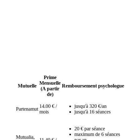
Les consultations régulières chez un psychologue sont souvent
nécessaire mais peuvent représenter un coût important. avec un reste
à charge de 11 € par séance. Certaines mutuelles belges proposent
des une prise en charge plus complète de ces soins à moindre prix.
Comparez-les dès maintenant.
Psychologue : que rembourse les
mutuelles et assurance santé en
Belgique ?
Prime
Mensuelle
Mutuelle
Remboursement psychologue
(A partir
de)
14.00 € /
jusqu'à 320 €/an
Partenamut
mois
jusqu'à 16 séances
20 € par séance
maximum de 6 séances
Mutualia,
11.40 € /
par an