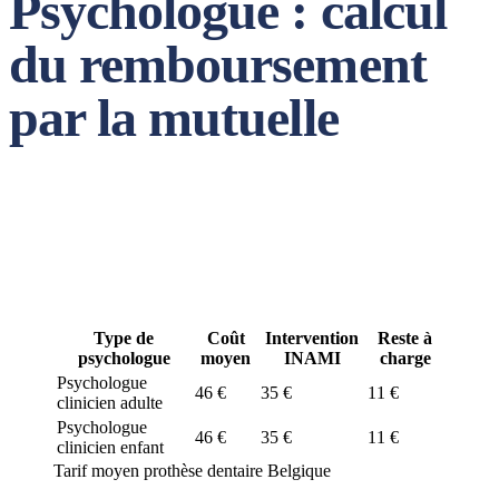
Psychologue : calcul
du remboursement
par la mutuelle
Psychologue : combien ça coûte et
quel reste à charge?
Type de
Coût
Intervention
Reste à
psychologue
moyen
INAMI
charge
Psychologue
46 €
35 €
11 €
clinicien adulte
Psychologue
46 €
35 €
11 €
clinicien enfant
Tarif moyen prothèse dentaire Belgique