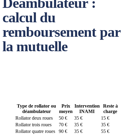
Déambulateur :
calcul du
remboursement par
la mutuelle
Déambulateur : combien ça coûte et
quel reste à charge?
Type de rollator ou
Prix
Intervention
Reste à
déambulateur
moyen
INAMI
charge
Rollator deux roues
50 €
35 €
15 €
Rollator trois roues
70 €
35 €
35 €
Rollator quatre roues
90 €
35 €
55 €