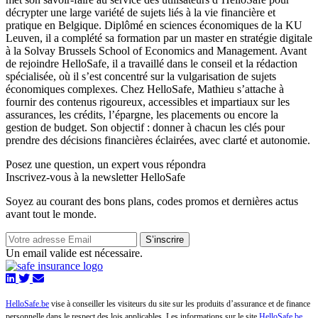
décrypter une large variété de sujets liés à la vie financière et
pratique en Belgique. Diplômé en sciences économiques de la KU
Leuven, il a complété sa formation par un master en stratégie digitale
à la Solvay Brussels School of Economics and Management. Avant
de rejoindre HelloSafe, il a travaillé dans le conseil et la rédaction
spécialisée, où il s’est concentré sur la vulgarisation de sujets
économiques complexes. Chez HelloSafe, Mathieu s’attache à
fournir des contenus rigoureux, accessibles et impartiaux sur les
assurances, les crédits, l’épargne, les placements ou encore la
gestion de budget. Son objectif : donner à chacun les clés pour
prendre des décisions financières éclairées, avec clarté et autonomie.
Posez une question,
un expert vous répondra
Inscrivez-vous à la newsletter HelloSafe
Soyez au courant des bons plans, codes promos et dernières actus
avant tout le monde.
S’inscrire
Un email valide est nécessaire.
HelloSafe.be
vise à conseiller les visiteurs du site sur les produits d’assurance et de finance
personnelle dans le respect des lois applicables. Les informations sur le site
HelloSafe.be
,