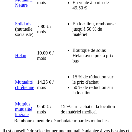
mois
En vente à partir de
Neutre
49.50 €
Solidaris
En location, rembourse
7.80 € /
(mutuelle
jusqu'à 50 % du
mois
socialiste)
matériel
Boutique de soins
10.00 € /
Helan
Helan avec prêt à prix
mois
bas
15 % de réduction sur
Mutualité
14.25 € /
le prix d'achat
chrétienne
mois
50 % de réduction sur
la location
Mutplus,
9.50 € /
15 % sur l'achat et la location
mutualité
mois
de matériel médical
libérale
Remboursement de déambulateur par les mutuelles
Il est conseillé de sélectionner une mutualité adaptée à vos besoins et