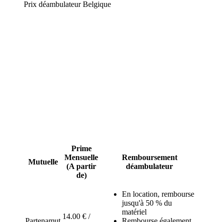
Prix déambulateur Belgique
L'achat ou la location de matériel de mobilité est pris en charge
seulement en partie par l'INAMI avec un reste à charge parfois
élevé. Certaines mutuelles belges proposent heureusement des
remboursements attractifs, des réductions sur l'achat ou la location
de rollators à moindre coût pour réduire votre reste à charge.
Comparez-les dès maintenant.
Déambulateur : que remboursent les
mutuelles et assurance santé en
Belgique ?
Prime
Mensuelle
Remboursement
Mutuelle
(A partir
déambulateur
de)
En location, rembourse
jusqu'à 50 % du
matériel
14.00 € /
Partenamut
Rembourse également