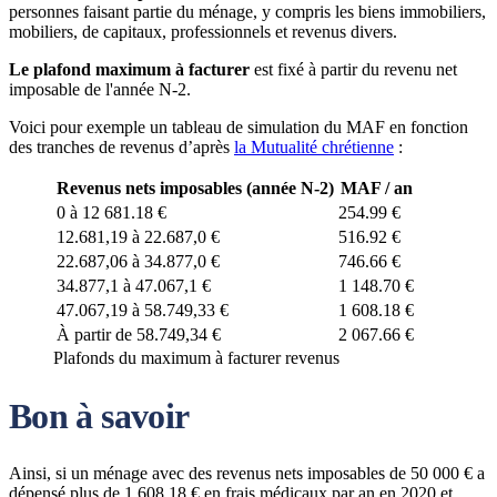
personnes faisant partie du ménage, y compris les biens immobiliers,
mobiliers, de capitaux, professionnels et revenus divers.
Le plafond maximum à facturer
est fixé à partir du revenu net
imposable de l'année N-2.
Voici pour exemple un tableau de simulation du MAF en fonction
des tranches de revenus d’après
la Mutualité chrétienne
:
Revenus nets imposables (année N-2
)
MAF / an
0 à 12 681.18 €
254.99 €
12.681,19 à 22.687,0 €
516.92 €
22.687,06 à 34.877,0 €
746.66 €
34.877,1 à 47.067,1 €
1 148.70 €
47.067,19 à 58.749,33 €
1 608.18 €
À partir de 58.749,34 €
2 067.66 €
Plafonds du maximum à facturer revenus
Bon à savoir
Ainsi, si un ménage avec des revenus nets imposables de 50 000 € a
dépensé plus de 1 608.18 € en frais médicaux par an en 2020 et