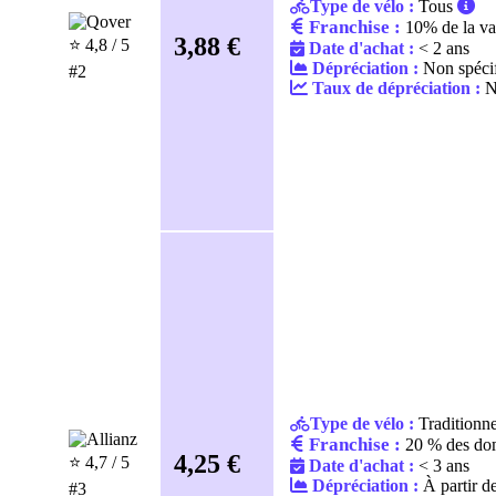
Type de vélo :
Tous
Franchise :
10% de la va
3,88 €
⭐️ 4,8 / 5
Date d'achat :
< 2 ans
Dépréciation :
Non spécif
#2
Taux de dépréciation :
No
Type de vélo :
Traditionn
Franchise :
20 % des d
4,25 €
⭐️ 4,7 / 5
Date d'achat :
< 3 ans
Dépréciation :
À partir d
#3