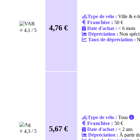
Type de vélo :
Ville & e-b
Franchise :
50 €
4,76 €
Date d'achat :
< 6 mois
⭐️ 4,1 / 5
Dépréciation :
Non spécif
Taux de dépréciation :
No
Type de vélo :
Tous
Franchise :
50 €
5,67 €
Date d'achat :
< 2 ans
⭐️ 4,3 / 5
Dépréciation :
À partir d