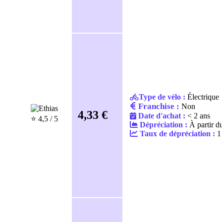
Type de vélo :
Électrique
Franchise :
Non
4,33 €
Date d'achat :
< 2 ans
⭐️ 4,5 / 5
Dépréciation :
À partir d
Taux de dépréciation :
1