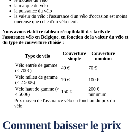
le modèle du vélo
la marque du vélo
la puissance du vélo
la valeur du vélo : l'assurance d'un vélo d'occasion est moins
onéreuse que celle d'un vélo neuf.
Nous avons établi ce tableau récapitulatif des tarifs de
l'assurance vélo en Belgique, en fonction de la valeur du vélo et
du type de couverture choisie :
Couverture
Couverture
Type de vélo
simple
omnium
Vélo entrée de gamme
40 €
70 €
(< 700€)
Vélo milieu de gamme
70 €
100 €
(< 2 500€)
Vélo haut de gamme (>
200 €
150 €
4 500€)
minimum
Prix moyen de l'assurance vélo en fonction du prix du
vélo
Comment baisser le prix