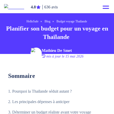
4.8
636 avis
HelloSafe
»
Blog
»
Budget voyage Thaïlande
Planifier son budget pour un voyage en
Thaïlande
Mathieu De Smet
mis à jour le 15 mai 2026
Sommaire
Pourquoi la Thaïlande séduit autant ?
Les principales dépenses à anticiper
Déterminer un budget réaliste avant votre voyage