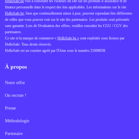
HelloSafe.be
vise à conseiller les visiteurs du site sur les produits d’assurance et de
finance personnelle dans le respect des lois applicables. Les informations sur le site
HelloSafe.be
, bien que continuellement mises à jour, peuvent cependant être différentes
de celles que vous pouvez voir sur le site des partenaires. Les produits sont présentés
sans garantie. Lors de l'évaluation des offres, veuillez consulter les CGU / CGV des
partenaires.
Ce site et la marque de commerce «
HelloSafe.be »
sont exploités sous licence par
HelloSafe. Tous droits réservés.
HelloSafe est un courtier agréé par l'Orias sous le numéro 21008038.
À propos
Notre offre
On recrute !
Presse
Méthodologie
Partenaire