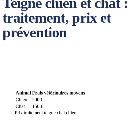
Teigne chien et chat :
traitement, prix et
prévention
Teigne chat et chien : combien coûte le
traitement ?
Animal
Frais vétérinaires moyens
Chien
200 €
Chat
150 €
Prix traitement teigne chat chien
La teigne est une affection de la peau qui peut toucher les chats et
les chiens et dont les frais de traitement sont élevés et peuvent
atteindre 200 € en moyenne pour un chien et 150 € pour un chat. Il