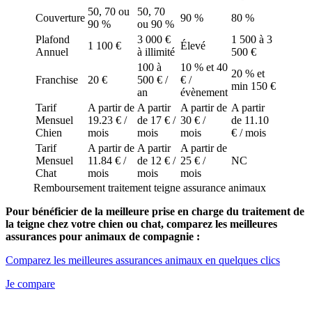
50, 70 ou
50, 70
Couverture
90 %
80 %
90 %
ou 90 %
Plafond
3 000 €
1 500 à 3
1 100 €
Élevé
Annuel
à illimité
500 €
100 à
10 % et 40
20 % et
Franchise
20 €
500 € /
€ /
min 150 €
an
évènement
Tarif
A partir de
A partir
A partir de
A partir
Mensuel
19.23 € /
de 17 € /
30 € /
de 11.10
Chien
mois
mois
mois
€ / mois
Tarif
A partir de
A partir
A partir de
Mensuel
11.84 € /
de 12 € /
25 € /
NC
Chat
mois
mois
mois
Remboursement traitement teigne assurance animaux
Pour bénéficier de la meilleure prise en charge du traitement de
la teigne chez votre chien ou chat, comparez les meilleures
assurances pour animaux de compagnie :
Comparez les meilleures assurances animaux en quelques clics
Je compare