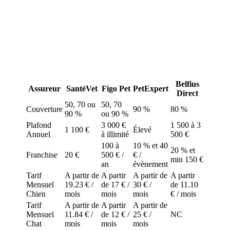
est donc vivement recommandé de souscrire à une assurance
animaux afin de protéger votre compagnon.
Teigne : que remboursent les
assurances animaux en Belgique ?
Belfius
Assureur
SantéVet
Figo Pet
PetExpert
Direct
50, 70 ou
50, 70
Couverture
90 %
80 %
90 %
ou 90 %
Plafond
3 000 €
1 500 à 3
1 100 €
Élevé
Annuel
à illimité
500 €
100 à
10 % et 40
20 % et
Franchise
20 €
500 € /
€ /
min 150 €
an
évènement
Tarif
A partir de
A partir
A partir de
A partir
Mensuel
19.23 € /
de 17 € /
30 € /
de 11.10
Chien
mois
mois
mois
€ / mois
Tarif
A partir de
A partir
A partir de
Mensuel
11.84 € /
de 12 € /
25 € /
NC
Chat
mois
mois
mois