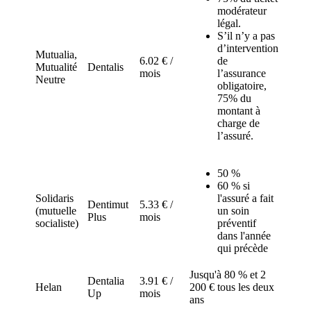
modérateur
légal.
S’il n’y a pas
d’intervention
Mutualia,
6.02 € /
de
Mutualité
Dentalis
mois
l’assurance
Neutre
obligatoire,
75% du
montant à
charge de
l’assuré.
50 %
60 % si
Solidaris
l'assuré a fait
Dentimut
5.33 € /
(mutuelle
un soin
Plus
mois
socialiste)
préventif
dans l'année
qui précède
Jusqu'à 80 % et 2
Dentalia
3.91 € /
Helan
200 € tous les deux
Up
mois
ans