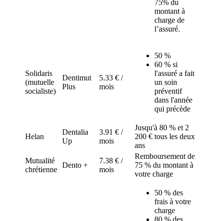
75% du
montant à
charge de
l’assuré.
50 %
60 % si
Solidaris
l'assuré a fait
Dentimut
5.33 € /
(mutuelle
un soin
Plus
mois
socialiste)
préventif
dans l'année
qui précède
Jusqu'à 80 % et 2
Dentalia
3.91 € /
Helan
200 € tous les deux
Up
mois
ans
Remboursement de
Mutualité
7.38 € /
Dento +
75 % du montant à
chrétienne
mois
votre charge
50 % des
frais à votre
charge
80 % des