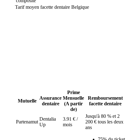
composite
Tarif moyen facette dentaire Belgique
Le prix d'une facette dentaire peut être relativement important et
n'est pas pris en charge par l'INAMI. Certaines mutuelles belges et
d'autres compagnies d'assurance proposent des assurances dentaires
très qualitatives et à moindre prix pour bénéficier d'un
remboursement optimal. Comparez-les dès maintenant.
Facette dentaire : que rembourse les
mutuelles et assurance santé en
Belgique ?
Prime
Assurance
Mensuelle
Remboursement
Mutuelle
dentaire
(A partir
facette dentaire
de)
Jusqu'à 80 % et 2
Dentalia
3.91 € /
Partenamut
200 € tous les deux
Up
mois
ans
75% du ticket