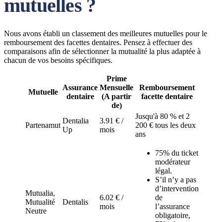
mutuelles ?
Nous avons établi un classement des meilleures mutuelles pour le
remboursement des facettes dentaires. Pensez à effectuer des
comparaisons afin de sélectionner la mutualité la plus adaptée à
chacun de vos besoins spécifiques.
Prime
Assurance
Mensuelle
Remboursement
Mutuelle
dentaire
(A partir
facette dentaire
de)
Jusqu'à 80 % et 2
Dentalia
3.91 € /
Partenamut
200 € tous les deux
Up
mois
ans
75% du ticket
modérateur
légal.
S’il n’y a pas
d’intervention
Mutualia,
6.02 € /
de
Mutualité
Dentalis
mois
l’assurance
Neutre
obligatoire,