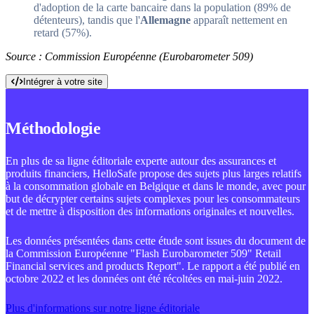
d'adoption de la carte bancaire dans la population (89% de
détenteurs), tandis que l'
Allemagne
apparaît nettement en
retard (57%).
Source : Commission Européenne (Eurobarometer 509)
Intégrer à votre site
Méthodologie
En plus de sa ligne éditoriale experte autour des assurances et
produits financiers, HelloSafe propose des sujets plus larges relatifs
à la consommation globale en Belgique et dans le monde, avec pour
but de décrypter certains sujets complexes pour les consommateurs
et de mettre à disposition des informations originales et nouvelles.
Les données présentées dans cette étude sont issues du document de
la Commission Européenne "Flash Eurobarometer 509" Retail
Financial services and products Report". Le rapport a été publié en
octobre 2022 et les données ont été récoltées en mai-juin 2022.
Plus d'informations sur notre ligne éditoriale