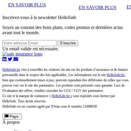
EN SAVOIR PLUS
E
EN SAVOIR PLUS
Inscrivez-vous à la newsletter HelloSafe
Soyez au courant des bons plans, codes promos et dernières actus
avant tout le monde.
S’inscrire
Un email valide est nécessaire.
HelloSafe.be
vise à conseiller les visiteurs du site sur les produits d’assurance et de finance
personnelle dans le respect des lois applicables. Les informations sur le site
HelloSafe.be
,
bien que continuellement mises à jour, peuvent cependant être différentes de celles que vous
pouvez voir sur le site des partenaires. Les produits sont présentés sans garantie. Lors de
l'évaluation des offres, veuillez consulter les CGU / CGV des partenaires.
Ce site et la marque de commerce «
HelloSafe.be »
sont exploités sous licence par
HelloSafe. Tous droits réservés.
HelloSafe est un courtier agréé par l'Orias sous le numéro 21008038.
Pays
À propos