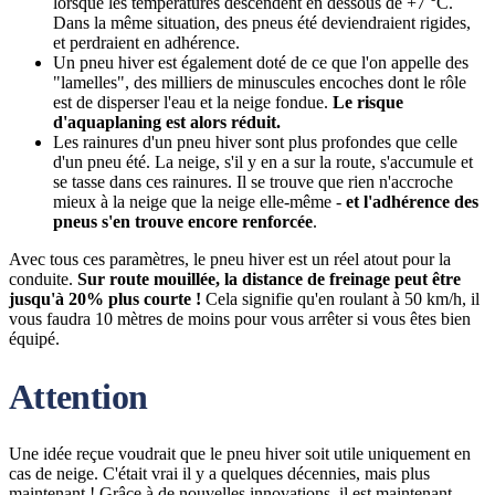
lorsque les températures descendent en dessous de +7 °C.
Dans la même situation, des pneus été deviendraient rigides,
et perdraient en adhérence.
Un pneu hiver est également doté de ce que l'on appelle des
"lamelles", des milliers de minuscules encoches dont le rôle
est de disperser l'eau et la neige fondue.
Le risque
d'aquaplaning est alors réduit.
Les rainures d'un pneu hiver sont plus profondes que celle
d'un pneu été. La neige, s'il y en a sur la route, s'accumule et
se tasse dans ces rainures. Il se trouve que rien n'accroche
mieux à la neige que la neige elle-même -
et l'adhérence des
pneus s'en trouve encore renforcée
.
Avec tous ces paramètres, le pneu hiver est un réel atout pour la
conduite.
Sur route mouillée, la distance de freinage peut être
jusqu'à 20% plus courte !
Cela signifie qu'en roulant à 50 km/h, il
vous faudra 10 mètres de moins pour vous arrêter si vous êtes bien
équipé.
Attention
Une idée reçue voudrait que le pneu hiver soit utile uniquement en
cas de neige. C'était vrai il y a quelques décennies, mais plus
maintenant ! Grâce à de nouvelles innovations, il est maintenant