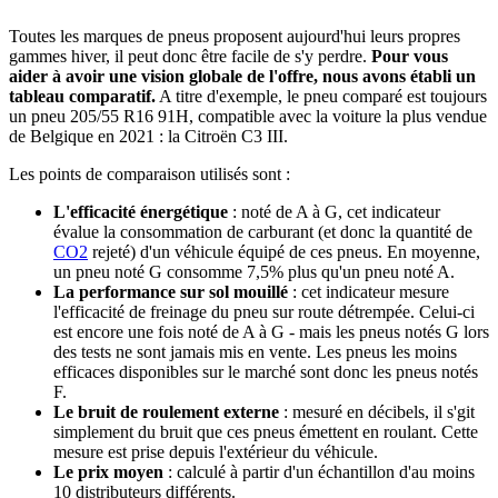
Toutes les marques de pneus proposent aujourd'hui leurs propres
gammes hiver, il peut donc être facile de s'y perdre.
Pour vous
aider à avoir une vision globale de l'offre, nous avons établi un
tableau comparatif.
A titre d'exemple, le pneu comparé est toujours
un pneu 205/55 R16 91H, compatible avec la voiture la plus vendue
de Belgique en 2021 : la Citroën C3 III.
Les points de comparaison utilisés sont :
L'efficacité énergétique
: noté de A à G, cet indicateur
évalue la consommation de carburant (et donc la quantité de
CO2
rejeté) d'un véhicule équipé de ces pneus. En moyenne,
un pneu noté G consomme 7,5% plus qu'un pneu noté A.
La performance sur sol mouillé
: cet indicateur mesure
l'efficacité de freinage du pneu sur route détrempée. Celui-ci
est encore une fois noté de A à G - mais les pneus notés G lors
des tests ne sont jamais mis en vente. Les pneus les moins
efficaces disponibles sur le marché sont donc les pneus notés
F.
Le bruit de roulement externe
: mesuré en décibels, il s'git
simplement du bruit que ces pneus émettent en roulant. Cette
mesure est prise depuis l'extérieur du véhicule.
Le prix moyen
: calculé à partir d'un échantillon d'au moins
10 distributeurs différents.