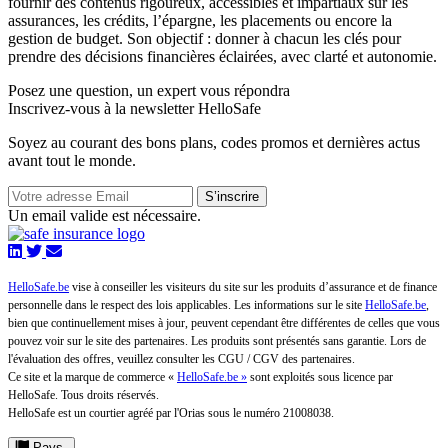
fournir des contenus rigoureux, accessibles et impartiaux sur les
assurances, les crédits, l’épargne, les placements ou encore la
gestion de budget. Son objectif : donner à chacun les clés pour
prendre des décisions financières éclairées, avec clarté et autonomie.
Posez une question,
un expert vous répondra
Inscrivez-vous à la newsletter HelloSafe
Soyez au courant des bons plans, codes promos et dernières actus
avant tout le monde.
S’inscrire
Un email valide est nécessaire.
HelloSafe.be
vise à conseiller les visiteurs du site sur les produits d’assurance et de finance
personnelle dans le respect des lois applicables. Les informations sur le site
HelloSafe.be
,
bien que continuellement mises à jour, peuvent cependant être différentes de celles que vous
pouvez voir sur le site des partenaires. Les produits sont présentés sans garantie. Lors de
l'évaluation des offres, veuillez consulter les CGU / CGV des partenaires.
Ce site et la marque de commerce «
HelloSafe.be »
sont exploités sous licence par
HelloSafe. Tous droits réservés.
HelloSafe est un courtier agréé par l'Orias sous le numéro 21008038.
Pays