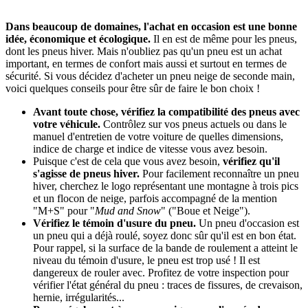
Dans beaucoup de domaines, l'achat en occasion est une bonne
idée, économique et écologique.
Il en est de même pour les pneus,
dont les pneus hiver. Mais n'oubliez pas qu'un pneu est un achat
important, en termes de confort mais aussi et surtout en termes de
sécurité. Si vous décidez d'acheter un pneu neige de seconde main,
voici quelques conseils pour être sûr de faire le bon choix !
Avant toute chose, vérifiez la compatibilité des pneus avec
votre véhicule.
Contrôlez sur vos pneus actuels ou dans le
manuel d'entretien de votre voiture de quelles dimensions,
indice de charge et indice de vitesse vous avez besoin.
Puisque c'est de cela que vous avez besoin,
vérifiez qu'il
s'agisse de pneus hiver.
Pour facilement reconnaître un pneu
hiver, cherchez le logo représentant une montagne à trois pics
et un flocon de neige, parfois accompagné de la mention
"M+S" pour "
Mud and Snow
" ("Boue et Neige").
Vérifiez le témoin d'usure du pneu.
Un pneu d'occasion est
un pneu qui a déjà roulé, soyez donc sûr qu'il est en bon état.
Pour rappel, si la surface de la bande de roulement a atteint le
niveau du témoin d'usure, le pneu est trop usé ! Il est
dangereux de rouler avec. Profitez de votre inspection pour
vérifier l'état général du pneu : traces de fissures, de crevaison,
hernie, irrégularités...