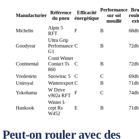
Performance
Bru
Référence
Efficacité
Manufacturier
sur sol
roul
du pneu
énergétique
mouillé
ext
Alpin 5
Michelin
F
B
68db
RFT
Ultra Grip
Goodyear
Performance
C
B
72db
G1
Conti Winter
Continental
Contact Ts
C
B
72db
860
Vredestein
Snowtrac 5
C
C
69db
Uniroyal
Winterexpert
C
B
71db
W Drive
Yokohama
F
C
74db
v902a RFT
Winter I-
Hankook
cept Rs
E
B
71db
W452
Peut-on rouler avec des