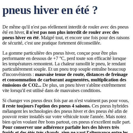
pneus hiver en été ?
De même qu'il n'est pas réellement interdit de rouler avec des pneus
été en hiver,
il n'est pas non plus interdit de rouler avec des
pneus hiver en été
. Malgré tout, et encore une fois pour des raisons
de sécurité, c'est une pratique fortement déconseillée.
La gomme particulière des pneus hiver, conçue pour être plus
performante en dessous de +7 °C, perd toute son efficacité lorsque
les températures remontent. La chaleur ramollit le pneu, le rendant
particulièrement souple. Et un pneu trop souple entraîne beaucoup
d'inconvénients :
mauvaise tenue de route, distances de freinage
et consommation de carburant augmentées, multiplication des
émissions de CO2...
De plus, un pneu hiver s'abîme extrêmement
vite lorsqu'il est utilisé dans de mauvaises conditions.
Si changer vos pneus deux fois par an n'est vraiment pas pour vous,
il reste toujours l'option des pneus 4 saisons.
Ces pneus hybrides
mélangent les technologies des pneus hiver et des pneus été afin de
pouvoir rester installés sur votre véhicule toute l'année. Mais notez
bien qu'en voulant être bons partout, ces pneus n'excellent nulle part.
Pour conserver une adhérence parfaite lors des hivers très
froids et des étés très chauds, rien ne vaut l'alternance entre les