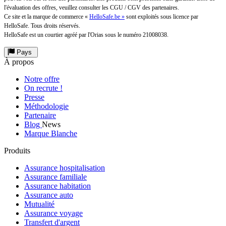
l'évaluation des offres, veuillez consulter les CGU / CGV des partenaires.
Ce site et la marque de commerce «
HelloSafe.be »
sont exploités sous licence par
HelloSafe. Tous droits réservés.
HelloSafe est un courtier agréé par l'Orias sous le numéro 21008038.
Pays
À propos
Notre offre
On recrute !
Presse
Méthodologie
Partenaire
Blog
News
Marque Blanche
Produits
Assurance hospitalisation
Assurance familiale
Assurance habitation
Assurance auto
Mutualité
Assurance voyage
Transfert d'argent