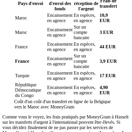
Frais de
Pays d'envoi
d'envoi des
réception de
transfert
fonds
l'argent
Encaissement
En espèces,
10,9
Maroc
en agence
en agence
EUR
Sur un
Encaissement
Maroc
compte
3 EUR
en agence
bancaire
Encaissement
En espèces,
France
44 EUR
en agence
en agence
Sur un
Encaissement
France
compte
3,9 EUR
en agence
bancaire
Encaissement
En espèces,
Turquie
17 EUR
en agence
en agence
République
Encaissement
En espèces,
4,90
Démocratique
en agence
en agence
EUR
du Congo
Coût d'un coût d'un transfert en ligne de la Belgique
vers le Maroc avec MoneyGram
Comme vous le voyez, les frais pratiqués par MoneyGram à Hasselt
sur les transferts d'argent à l'international peuvent être élevés. Si
vous décidez finalement de ne pas passer par les services de