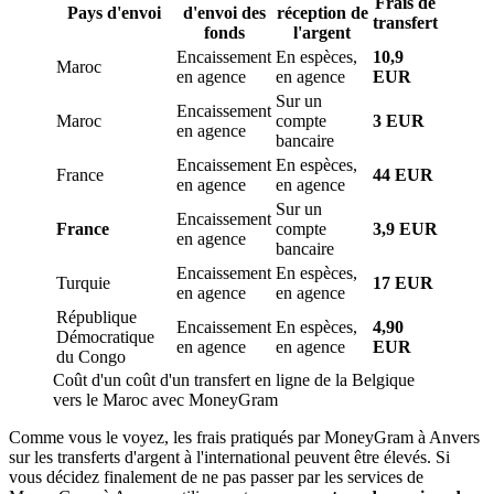
Frais de
Pays d'envoi
d'envoi des
réception de
transfert
fonds
l'argent
Encaissement
En espèces,
10,9
Maroc
en agence
en agence
EUR
Sur un
Encaissement
Maroc
compte
3 EUR
en agence
bancaire
Encaissement
En espèces,
France
44 EUR
en agence
en agence
Sur un
Encaissement
France
compte
3,9 EUR
en agence
bancaire
Encaissement
En espèces,
Turquie
17 EUR
en agence
en agence
République
Encaissement
En espèces,
4,90
Démocratique
en agence
en agence
EUR
du Congo
Coût d'un coût d'un transfert en ligne de la Belgique
vers le Maroc avec MoneyGram
Comme vous le voyez, les frais pratiqués par MoneyGram à Anvers
sur les transferts d'argent à l'international peuvent être élevés. Si
vous décidez finalement de ne pas passer par les services de