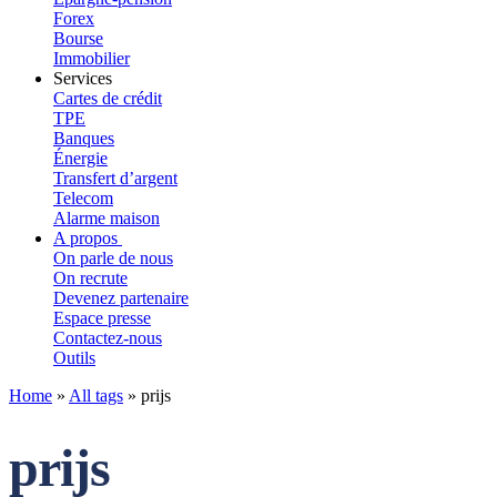
Forex
Bourse
Immobilier
Services
Cartes de crédit
TPE
Banques
Énergie
Transfert d’argent
Telecom
Alarme maison
A propos
On parle de nous
On recrute
Devenez partenaire
Espace presse
Contactez-nous
Outils
Home
»
All tags
»
prijs
prijs