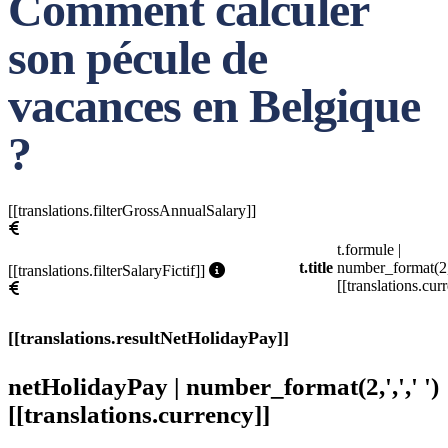
Comment calculer
son pécule de
vacances en Belgique
?
[[translations.filterGrossAnnualSalary]]
t.formule |
t.title
number_format(2,',
[[translations.filterSalaryFictif]]
[[translations.cur
[[translations.resultNetHolidayPay]]
netHolidayPay | number_format(2,',',' ')
[[translations.currency]]