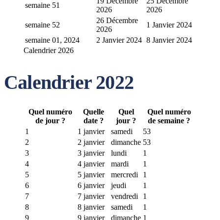
19 Décembre
25 Décembre
semaine 51
2026
2026
26 Décembre
semaine 52
1 Janvier 2024
2026
semaine 01, 2024
2 Janvier 2024
8 Janvier 2024
Calendrier 2026
Calendrier 2022
Quel numéro
Quelle
Quel
Quel numéro
de jour ?
date ?
jour ?
de semaine ?
1
1 janvier
samedi
53
2
2 janvier
dimanche
53
3
3 janvier
lundi
1
4
4 janvier
mardi
1
5
5 janvier
mercredi
1
6
6 janvier
jeudi
1
7
7 janvier
vendredi
1
8
8 janvier
samedi
1
9
9 janvier
dimanche
1