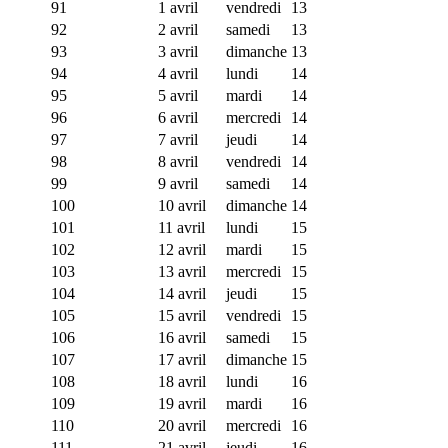
91
1 avril
vendredi
13
92
2 avril
samedi
13
93
3 avril
dimanche
13
94
4 avril
lundi
14
95
5 avril
mardi
14
96
6 avril
mercredi
14
97
7 avril
jeudi
14
98
8 avril
vendredi
14
99
9 avril
samedi
14
100
10 avril
dimanche
14
101
11 avril
lundi
15
102
12 avril
mardi
15
103
13 avril
mercredi
15
104
14 avril
jeudi
15
105
15 avril
vendredi
15
106
16 avril
samedi
15
107
17 avril
dimanche
15
108
18 avril
lundi
16
109
19 avril
mardi
16
110
20 avril
mercredi
16
111
21 avril
jeudi
16