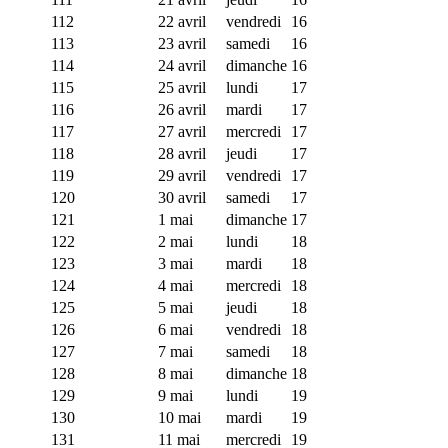
112
22 avril
vendredi
16
113
23 avril
samedi
16
114
24 avril
dimanche
16
115
25 avril
lundi
17
116
26 avril
mardi
17
117
27 avril
mercredi
17
118
28 avril
jeudi
17
119
29 avril
vendredi
17
120
30 avril
samedi
17
121
1 mai
dimanche
17
122
2 mai
lundi
18
123
3 mai
mardi
18
124
4 mai
mercredi
18
125
5 mai
jeudi
18
126
6 mai
vendredi
18
127
7 mai
samedi
18
128
8 mai
dimanche
18
129
9 mai
lundi
19
130
10 mai
mardi
19
131
11 mai
mercredi
19