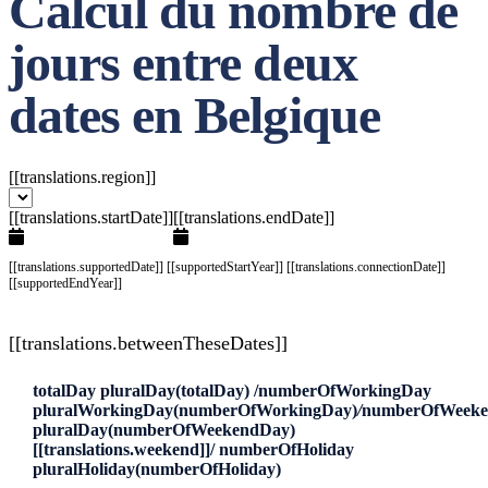
Calcul du nombre de
jours entre deux
dates en Belgique
[[translations.region]]
[[translations.startDate]]
[[translations.endDate]]
[[translations.supportedDate]] [[supportedStartYear]] [[translations.connectionDate]]
[[supportedEndYear]]
[[translations.betweenTheseDates]]
totalDay
pluralDay(totalDay)
/
numberOfWorkingDay
pluralWorkingDay(numberOfWorkingDay)
/
numberOfWeek
pluralDay(
numberOfWeekendDay
)
[[translations.weekend]]/
numberOfHoliday
pluralHoliday(
numberOfHoliday
)