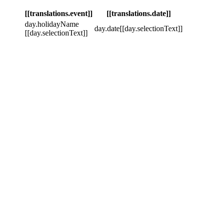
[[translations.event]]
[[translations.date]]
day.holidayName
day.date
[[day.selectionText]]
[[day.selectionText]]