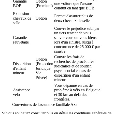
Garantie
Option
une voiture que l'assuré
BOB
(Premium)
conduit en tant que BOB
Extension
Permet d'assurer plus de
chevaux de
Option
deux chevaux de selle
selle
Couvre le préjudice subi par
un tiers tentant de vous
Garantie
sauver vous ou vous biens
sauvetage
lors d'un sinistre, jusqu'à
concurrence de 25 000 € par
sinistre
Couvre les frais de
Option
recherche, de procédures
Disparition
(Protection
judiciaires et de soutien
d'enfant
Juridique
psychosocial en cas de
mineur
Vie
disparition d'un enfant
Privée)
mineur
Vous dépanne en cas de
Assistance
problème à vélo en Belgique
vélo
et 30 km au delà des
frontières.
Couvertures de l'assurance familiale Axa
Si vous souhaitez consulter plus en détail les conditions générales de