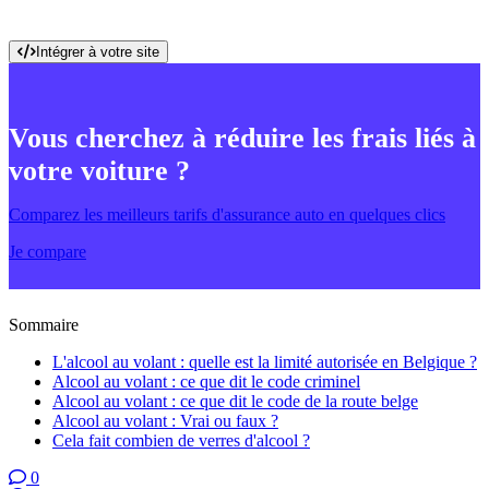
Intégrer à votre site
Vous cherchez à réduire les frais liés à
votre voiture ?
Comparez les meilleurs tarifs d'assurance auto en quelques clics
Je compare
Sommaire
L'alcool au volant : quelle est la limité autorisée en Belgique ?
Alcool au volant : ce que dit le code criminel
Alcool au volant : ce que dit le code de la route belge
Alcool au volant : Vrai ou faux ?
Cela fait combien de verres d'alcool ?
0