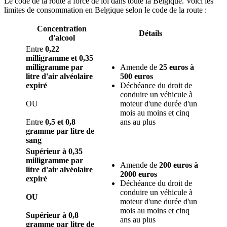
Le code de la route a force de loi dans toute la Belgique. Voici les
limites de consommation en Belgique selon le code de la route :
Concentration
Détails
d'alcool
Entre
0,22
milligramme et 0,35
milligramme
par
Amende de
25 euros à
litre d'air alvéolaire
500 euros
expiré
Déchéance du droit de
conduire un véhicule à
OU
moteur d'une durée d'un
mois au moins et cinq
Entre
0,5 et 0,8
ans au plus
gramme
par litre de
sang
Supérieur à 0,35
milligramme par
Amende de
200 euros à
litre d'air alvéolaire
2000 euros
expiré
Déchéance du droit de
conduire un véhicule à
OU
moteur d'une durée d'un
mois au moins et cinq
Supérieur à 0,8
ans au plus
gramme par litre de