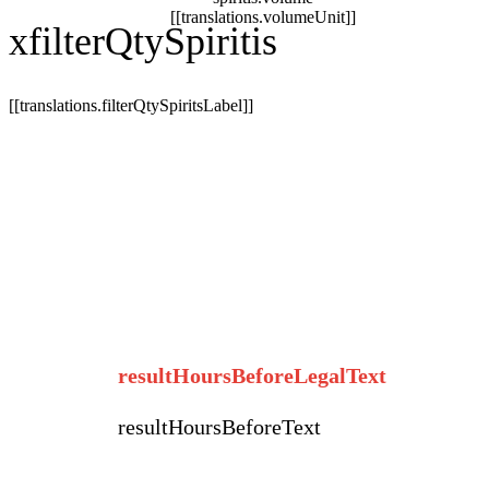
[[translations.volumeUnit]]
x
filterQtySpiritis
[[translations.filterQtySpiritsLabel]]
[[translations.instructions]]
' ' |
help(translations.instructionsToolTip)
[[translations.resultTitle]] :
resultAlcohol
resultHoursBeforeLegalText
resultHoursBeforeText