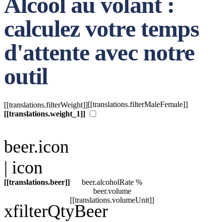
Alcool au volant :
calculez votre temps
d'attente avec notre
outil
[[translations.filterMaleFemale]]
[[translations.filterWeight]]
[[translations.weight_1]]
beer.icon
| icon
[[translations.beer]]
beer.alcoholRate
%
beer.volume
[[translations.volumeUnit]]
x
filterQtyBeer