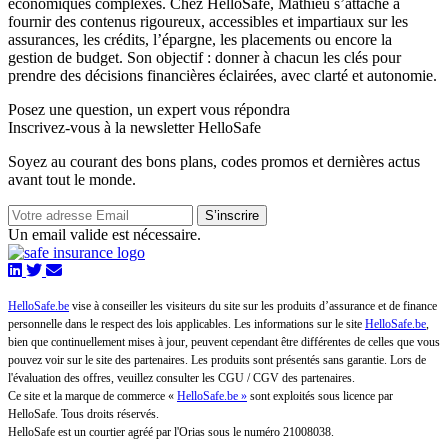
économiques complexes. Chez HelloSafe, Mathieu s’attache à
fournir des contenus rigoureux, accessibles et impartiaux sur les
assurances, les crédits, l’épargne, les placements ou encore la
gestion de budget. Son objectif : donner à chacun les clés pour
prendre des décisions financières éclairées, avec clarté et autonomie.
Posez une question,
un expert vous répondra
Inscrivez-vous à la newsletter HelloSafe
Soyez au courant des bons plans, codes promos et dernières actus
avant tout le monde.
S’inscrire
Un email valide est nécessaire.
HelloSafe.be
vise à conseiller les visiteurs du site sur les produits d’assurance et de finance
personnelle dans le respect des lois applicables. Les informations sur le site
HelloSafe.be
,
bien que continuellement mises à jour, peuvent cependant être différentes de celles que vous
pouvez voir sur le site des partenaires. Les produits sont présentés sans garantie. Lors de
l'évaluation des offres, veuillez consulter les CGU / CGV des partenaires.
Ce site et la marque de commerce «
HelloSafe.be »
sont exploités sous licence par
HelloSafe. Tous droits réservés.
HelloSafe est un courtier agréé par l'Orias sous le numéro 21008038.