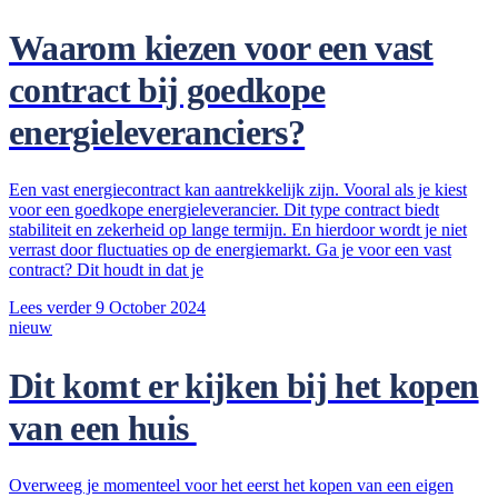
Waarom kiezen voor een vast
contract bij goedkope
energieleveranciers?
Een vast energiecontract kan aantrekkelijk zijn. Vooral als je kiest
voor een goedkope energieleverancier. Dit type contract biedt
stabiliteit en zekerheid op lange termijn. En hierdoor wordt je niet
verrast door fluctuaties op de energiemarkt. Ga je voor een vast
contract? Dit houdt in dat je
Lees verder
9 October 2024
nieuw
Dit komt er kijken bij het kopen
van een huis
Overweeg je momenteel voor het eerst het kopen van een eigen