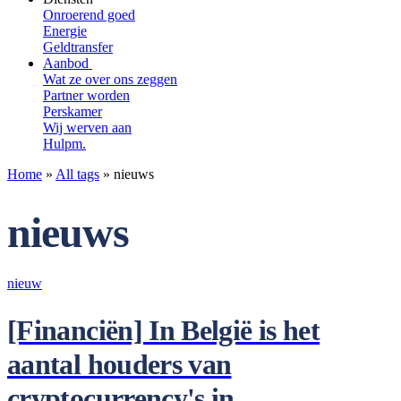
Onroerend goed
Energie
Geldtransfer
Aanbod
Wat ze over ons zeggen
Partner worden
Perskamer
Wij werven aan
Hulpm.
Home
»
All tags
»
nieuws
nieuws
nieuw
[Financiën] In België is het
aantal houders van
cryptocurrency's in…