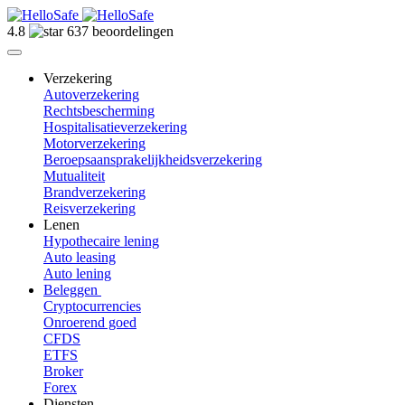
4.8
637 beoordelingen
Verzekering
Autoverzekering
Rechtsbescherming
Hospitalisatieverzekering
Motorverzekering
Beroepsaansprakelijkheidsverzekering
Mutualiteit
Brandverzekering
Reisverzekering
Lenen
Hypothecaire lening
Auto leasing
Auto lening
Beleggen
Cryptocurrencies
Onroerend goed
CFDS
ETFS
Broker
Forex
Diensten