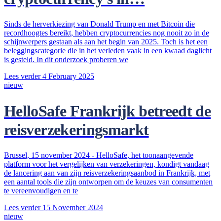
Sinds de herverkiezing van Donald Trump en met Bitcoin die
recordhoogtes bereikt, hebben cryptocurrencies nog nooit zo in de
schijnwerpers gestaan als aan het begin van 2025. Toch is het een
beleggingscategorie die in het verleden vaak in een kwaad daglicht
is gesteld. In dit onderzoek proberen we
Lees verder
4 February 2025
nieuw
HelloSafe Frankrijk betreedt de
reisverzekeringsmarkt
Brussel, 15 november 2024 - HelloSafe, het toonaangevende
platform voor het vergelijken van verzekeringen, kondigt vandaag
de lancering aan van zijn reisverzekeringsaanbod in Frankrijk, met
een aantal tools die zijn ontworpen om de keuzes van consumenten
te vereenvoudigen en te
Lees verder
15 November 2024
nieuw