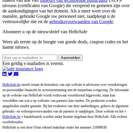
maken van alle vier
nisseurs van technologie publicitaire
(ATP)-
niveaus (certificaten van Google) die verspreid en gemeten zijn over
de aankondigingen van het domein. Als u meer weet over de
manière, gebruikt Google uw personeel niet, raadpleegt u de
vertrouwelijke site en de
gebruiksvoorwaarden van Google
.
Abonneer u op de nieuwsbrief van HelloSafe
Wees als eerste op de hoogte van goede deals, coupon codes en het
laatste nieuws.
Aanmelden
Een geldig e-mailadres is vereist.
HelloSafe.be
streeft ernaar de bezoekers van zijn website te adviseren over verzekeringen
en persoonlijke financiën in overeenstemming met de toepasbare wetgeving. De informatie
op de website van HelloSafe wordt weliswaar voortdurend bijgewerkt, maar kan
verschillen van wat u op websites van partners kan vinden. De producten worden
aangeboden zonder garantie. Bij het evalueren van deze aanbiedingen, gelieve de algemene
gebruiks- en verkoopsvoorwaarden van de partners te raadplegen. Deze website en het «
HelloSafe.be
» handelsmerk worden onder licentie uitgebaat door HelloSafe. Alle rechten
voorbehouden.
HelloSafe is een door Orias erkend makelaar onder het nummer 21008038.