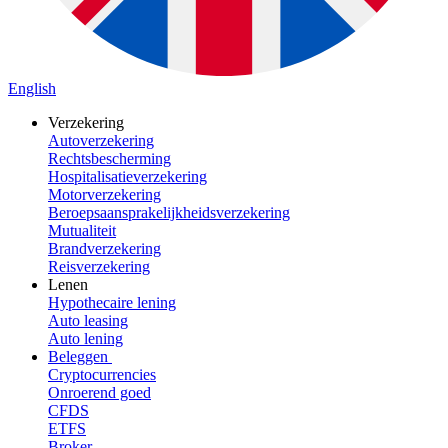
English
Verzekering
Autoverzekering
Rechtsbescherming
Hospitalisatieverzekering
Motorverzekering
Beroepsaansprakelijkheidsverzekering
Mutualiteit
Brandverzekering
Reisverzekering
Lenen
Hypothecaire lening
Auto leasing
Auto lening
Beleggen
Cryptocurrencies
Onroerend goed
CFDS
ETFS
Broker