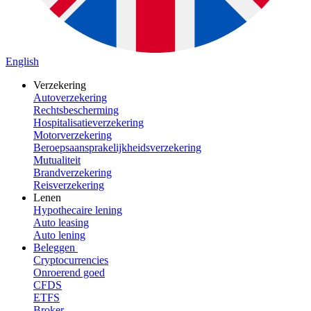
English
Verzekering
Autoverzekering
Rechtsbescherming
Hospitalisatieverzekering
Motorverzekering
Beroepsaansprakelijkheidsverzekering
Mutualiteit
Brandverzekering
Reisverzekering
Lenen
Hypothecaire lening
Auto leasing
Auto lening
Beleggen
Cryptocurrencies
Onroerend goed
CFDS
ETFS
Broker