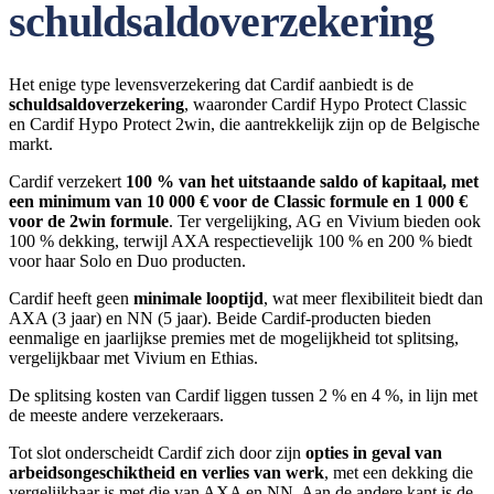
schuldsaldoverzekering
Het enige type levensverzekering dat Cardif aanbiedt is de
schuldsaldoverzekering
, waaronder Cardif Hypo Protect Classic
en Cardif Hypo Protect 2win, die aantrekkelijk zijn op de Belgische
markt.
Cardif verzekert
100 % van het uitstaande saldo of kapitaal, met
een minimum van 10 000 € voor de Classic formule en 1 000 €
voor de 2win formule
. Ter vergelijking, AG en Vivium bieden ook
100 % dekking, terwijl AXA respectievelijk 100 % en 200 % biedt
voor haar Solo en Duo producten.
Cardif heeft geen
minimale looptijd
, wat meer flexibiliteit biedt dan
AXA (3 jaar) en NN (5 jaar). Beide Cardif-producten bieden
eenmalige en jaarlijkse premies met de mogelijkheid tot splitsing,
vergelijkbaar met Vivium en Ethias.
De splitsing kosten van Cardif liggen tussen 2 % en 4 %, in lijn met
de meeste andere verzekeraars.
Tot slot onderscheidt Cardif zich door zijn
opties in geval van
arbeidsongeschiktheid en verlies van werk
, met een dekking die
vergelijkbaar is met die van AXA en NN. Aan de andere kant is de