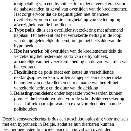
terugbetaling van een hypothecair krediet te verzekeren voor
de nabestaanden in geval van overlijden van de kredietnemer.
Het zorgt ervoor dat de begunstigden niet financieel
overbelast worden door de terugbetaling van de lening bij
afwezigheid van de hoofdlener.
Type polis
: dit is een overlijdensverzekering met afnemend
kapitaal. Dit betekent dat het verzekerde bedrag in de loop
van de tijd geleidelijk afneemt, in lijn met het saldo van de
hypotheek.
Hoe het werkt
: bij overlijden van de kredietnemer dekt de
verzekering het resterende saldo van de hypotheek,
afhankelijk van het verzekerde bedrag en de voorwaarden van
het contract.
Flexibiliteit
: de polis biedt een keuze uit verschillende
dekkingsopties en kan worden aangepast aan de specifieke
behoeften van de kredietnemer, met name wat betreft het
verzekerde bedrag en de duur van de dekking.
Belastingvoordelen
: onder bepaalde voorwaarden kunnen
premies die betaald worden voor de schuldsaldoverzekering
fiscaal aftrekbaar zijn, wat een extra voordeel biedt aan de
polishouders.
Deze levensverzekering is dus een geschikte oplossing voor mensen
met een hypotheek in België, zodat ze hun dierbaren kunnen
beschermen tegen financiële risico's in geval van overlijden.