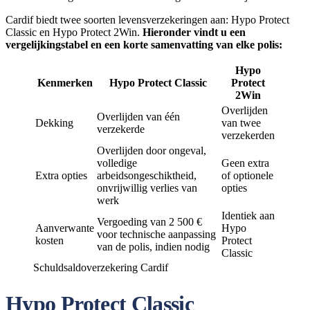
Cardif biedt twee soorten levensverzekeringen aan: Hypo Protect
Classic en Hypo Protect 2Win.
Hieronder vindt u een
vergelijkingstabel en een korte samenvatting van elke polis:
Hypo
Kenmerken
Hypo Protect Classic
Protect
2Win
Overlijden
Overlijden van één
Dekking
van twee
verzekerde
verzekerden
Overlijden door ongeval,
volledige
Geen extra
Extra opties
arbeidsongeschiktheid,
of optionele
onvrijwillig verlies van
opties
werk
Identiek aan
Vergoeding van 2 500 €
Aanverwante
Hypo
voor technische aanpassing
kosten
Protect
van de polis, indien nodig
Classic
Schuldsaldoverzekering Cardif
Hypo Protect Classic