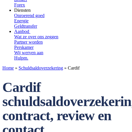
Forex
Diensten
Onroerend goed
Energie
Geldtransfer
Aanbod
Wat ze over ons zeggen
Partner worden
Perskamer
Wij werven aan
Hulpm.
Home
»
Schuldsaldoverzekering
»
Cardif
Cardif
schuldsaldoverzekerin
contract, review en
contact