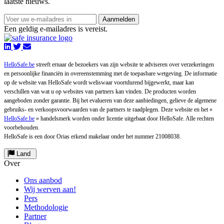
laatste nieuws.
Aanmelden
Een geldig e-mailadres is vereist.
HelloSafe.be
streeft ernaar de bezoekers van zijn website te adviseren over verzekeringen
en persoonlijke financiën in overeenstemming met de toepasbare wetgeving. De informatie
op de website van HelloSafe wordt weliswaar voortdurend bijgewerkt, maar kan
verschillen van wat u op websites van partners kan vinden. De producten worden
aangeboden zonder garantie. Bij het evalueren van deze aanbiedingen, gelieve de algemene
gebruiks- en verkoopsvoorwaarden van de partners te raadplegen. Deze website en het «
HelloSafe.be
» handelsmerk worden onder licentie uitgebaat door HelloSafe. Alle rechten
voorbehouden.
HelloSafe is een door Orias erkend makelaar onder het nummer 21008038.
Land
Over
Ons aanbod
Wij werven aan!
Pers
Methodologie
Partner