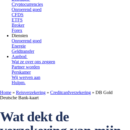
Cryptocurrencies
Onroerend goed
CFDS
ETFS
Broker
Forex
Diensten
Onroerend goed
Energie
Geldtransfer
Aanbod
Wat ze over ons zeggen
Partner worden
Perskamer
Wij werven aan
Hulpm.
Home
»
Reisverzekering
»
Creditcardverzekering
»
DB Gold
Deutsche Bank-kaart
Wat dekt de