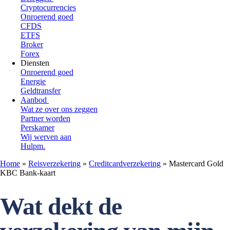
Cryptocurrencies
Onroerend goed
CFDS
ETFS
Broker
Forex
Diensten
Onroerend goed
Energie
Geldtransfer
Aanbod
Wat ze over ons zeggen
Partner worden
Perskamer
Wij werven aan
Hulpm.
Home
»
Reisverzekering
»
Creditcardverzekering
»
Mastercard Gold
KBC Bank-kaart
Wat dekt de