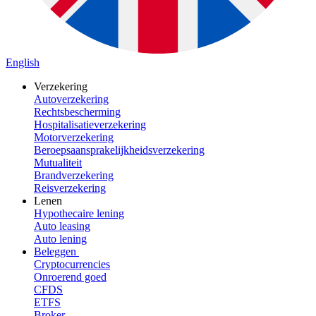
English
Verzekering
Autoverzekering
Rechtsbescherming
Hospitalisatieverzekering
Motorverzekering
Beroepsaansprakelijkheidsverzekering
Mutualiteit
Brandverzekering
Reisverzekering
Lenen
Hypothecaire lening
Auto leasing
Auto lening
Beleggen
Cryptocurrencies
Onroerend goed
CFDS
ETFS
Broker