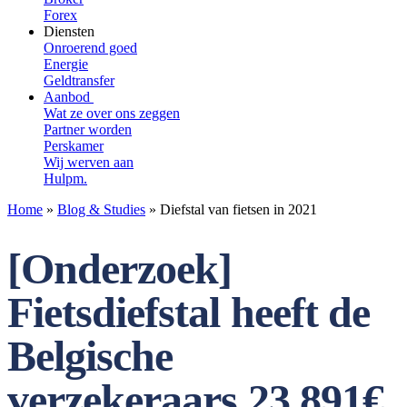
Forex
Diensten
Onroerend goed
Energie
Geldtransfer
Aanbod
Wat ze over ons zeggen
Partner worden
Perskamer
Wij werven aan
Hulpm.
Home
»
Blog & Studies
»
Diefstal van fietsen in 2021
[Onderzoek]
Fietsdiefstal heeft de
Belgische
verzekeraars 23.891€