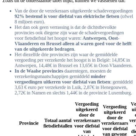
Zoals uit de onderstaande tabel blijkt, kunnen we vaststellen dat:
Van de door de verzekeraars uitgekeerde schadevergoedingen
92% bestemd is voor diefstal van elektrische fietsen
(ofwel
8 miljoen euro).
Het dan ook geen verrassing is dat de dichtstbevolkte
provincies ook diegene zijn waar de schadevergoedingen
voor fietsdiefstal het hoogst waren:
Antwerpen, Oost-
Vlaanderen en Brussel alleen al waren goed voor de helft
van de uitgekeerde bedragen
.
Het diezelfde drie provincies zijn waar de gemiddelde
vergoeding per verzekerde het hoogst is in België: 14,85€ in
Antwerpen, 14,48€ in Brussel en 13,65€ in Oost-Vlaanderen.
In de Waalse provincies
daarentegen, moesten de
verzekeringsmaatschappijen gemiddeld
minder
vergoedingen uitkeren voor diefstal van fietsen
: gemiddeld
3,63 € euro per verzekerde in Luik, 2,87€ in Henegouwen,
2,72€ in Namen en slechts 1,44€ in de provincie Luxemburg.
Vergoeding
Ve
Vergoeding
uitgekeerd
u
uitgekeerd
door de
door de
Totaal aantal
verzekeraars
ver
Provincie
verzekeraars
fietsdiefstallen
voor diefstal
voor diefstal
van
di
van gewone