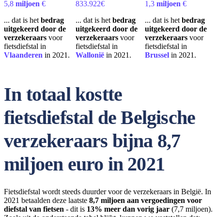
5,8
miljoen
€
833.922€
1,3
miljoen
€
... dat is het
bedrag
... dat is het
bedrag
... dat is het
bedrag
uitgekeerd door de
uitgekeerd door de
uitgekeerd door de
verzekeraars
voor
verzekeraars
voor
verzekeraars
voor
fietsdiefstal in
fietsdiefstal in
fietsdiefstal in
Vlaanderen
in 2021.
Wallonië
in 2021.
Brussel
in 2021.
In totaal kostte
fietsdiefstal de Belgische
verzekeraars bijna 8,7
miljoen euro in 2021
Fietsdiefstal wordt steeds duurder voor de verzekeraars in België. In
2021 betaalden deze laatste
8,7 miljoen aan vergoedingen voor
diefstal van fietsen
- dit is
13% meer dan vorig jaar
(7,7 miljoen).