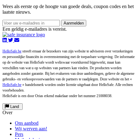
Wees als eerste op de hoogte van goede deals, coupon codes en het
laatste nieuws.
Aanmelden
Een geldig e-mailadres is vereist.
HelloSafe.be
streeft ernaar de bezoekers van zijn website te adviseren over verzekeringen
en persoonlijke financiën in overeenstemming met de toepasbare wetgeving. De informatie
op de website van HelloSafe wordt weliswaar voortdurend bijgewerkt, maar kan
verschillen van wat u op websites van partners kan vinden. De producten worden
aangeboden zonder garantie. Bij het evalueren van deze aanbiedingen, gelieve de algemene
gebruiks- en verkoopsvoorwaarden van de partners te raadplegen. Deze website en het «
HelloSafe.be
» handelsmerk worden onder licentie uitgebaat door HelloSafe. Alle rechten
voorbehouden.
HelloSafe is een door Orias erkend makelaar onder het nummer 21008038.
Land
Over
Ons aanbod
Wij werven aan!
Pers