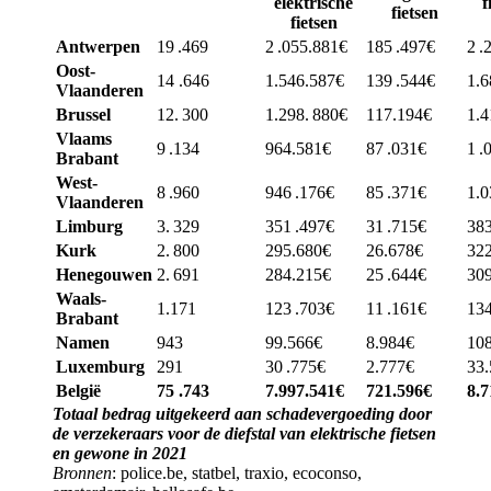
elektrische
f
fietsen
fietsen
Antwerpen
19 .469
2 .055.881€
185 .497€
2 .
Oost-
14 .646
1.546.587€
139 .544€
1.6
Vlaanderen
Brussel
12. 300
1.298. 880€
117.194€
1.4
Vlaams
9 .134
964.581€
87 .031€
1 .
Brabant
West-
8 .960
946 .176€
85 .371€
1.0
Vlaanderen
Limburg
3. 329
351 .497€
31 .715€
38
Kurk
2. 800
295.680€
26.678€
32
Henegouwen
2. 691
284.215€
25 .644€
309
Waals-
1.171
123 .703€
11 .161€
134
Brabant
Namen
943
99.566€
8.984€
10
Luxemburg
291
30 .775€
2.777€
33
België
75 .743
7.997.541€
721.596€
8.7
Totaal bedrag uitgekeerd aan schadevergoeding door
de verzekeraars voor de diefstal van elektrische fietsen
en gewone in 2021
Bronnen
: police.be, statbel, traxio, ecoconso,