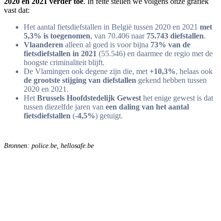
2020 en 2021 verder toe
. In feite stellen we volgens onze grafiek
vast dat:
Het aantal fietsdiefstallen in België tussen 2020 en 2021
met
5,3% is toegenomen
, van 70.406 naar
75.743 diefstallen
.
Vlaanderen
alleen al goed is voor bijna
73% van de
fietsdiefstallen in 2021
(55.546) en daarmee de regio met de
hoogste criminaliteit blijft.
De Vlamingen ook degene zijn die, met
+10,3%
, helaas ook
de grootste stijging van diefstallen
gekend hebben tussen
2020 en 2021.
Het
Brussels Hoofdstedelijk Gewest
het enige gewest is dat
tussen diezelfde jaren van
een daling van het aantal
fietsdiefstallen
(
-4,5%
) getuigt.
Bronnen
: police.be, hellosafe.be