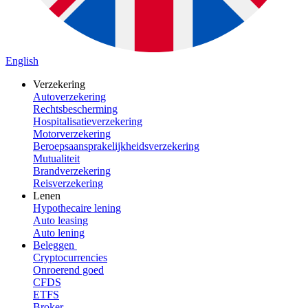
English
Verzekering
Autoverzekering
Rechtsbescherming
Hospitalisatieverzekering
Motorverzekering
Beroepsaansprakelijkheidsverzekering
Mutualiteit
Brandverzekering
Reisverzekering
Lenen
Hypothecaire lening
Auto leasing
Auto lening
Beleggen
Cryptocurrencies
Onroerend goed
CFDS
ETFS
Broker