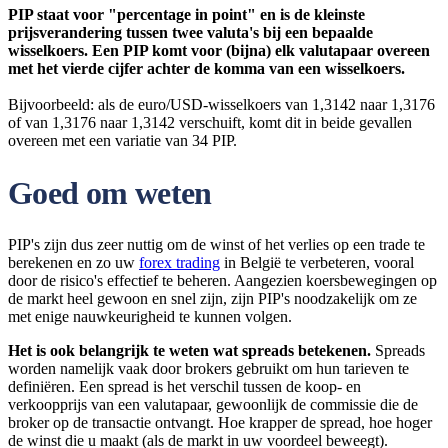
PIP staat voor "percentage in point" en is de kleinste
prijsverandering tussen twee valuta's bij een bepaalde
wisselkoers. Een PIP komt voor (bijna) elk valutapaar overeen
met het vierde cijfer achter de komma van een wisselkoers.
Bijvoorbeeld: als de euro/USD-wisselkoers van 1,3142 naar 1,3176
of van 1,3176 naar 1,3142 verschuift, komt dit in beide gevallen
overeen met een variatie van 34 PIP.
Goed om weten
PIP's zijn dus zeer nuttig om de winst of het verlies op een trade te
berekenen en zo uw
forex trading
in België te verbeteren, vooral
door de risico's effectief te beheren. Aangezien koersbewegingen op
de markt heel gewoon en snel zijn, zijn PIP's noodzakelijk om ze
met enige nauwkeurigheid te kunnen volgen.
Het is ook belangrijk te weten wat spreads betekenen.
Spreads
worden namelijk vaak door brokers gebruikt om hun tarieven te
definiëren. Een spread is het verschil tussen de koop- en
verkoopprijs van een valutapaar, gewoonlijk de commissie die de
broker op de transactie ontvangt. Hoe krapper de spread, hoe hoger
de winst die u maakt (als de markt in uw voordeel beweegt).