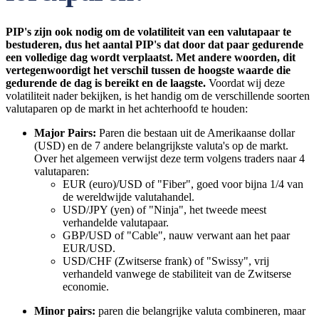
PIP's zijn ook nodig om de volatiliteit van een valutapaar te
bestuderen, dus het aantal PIP's dat door dat paar gedurende
een volledige dag wordt verplaatst. Met andere woorden, dit
vertegenwoordigt het verschil tussen de hoogste waarde die
gedurende de dag is bereikt en de laagste.
Voordat wij deze
volatiliteit nader bekijken, is het handig om de verschillende soorten
valutaparen op de markt in het achterhoofd te houden:
Major Pairs:
Paren die bestaan uit de Amerikaanse dollar
(USD) en de 7 andere belangrijkste valuta's op de markt.
Over het algemeen verwijst deze term volgens traders naar 4
valutaparen:
EUR (euro)/USD of "Fiber", goed voor bijna 1/4 van
de wereldwijde valutahandel.
USD/JPY (yen) of "Ninja", het tweede meest
verhandelde valutapaar.
GBP/USD of "Cable", nauw verwant aan het paar
EUR/USD.
USD/CHF (Zwitserse frank) of "Swissy", vrij
verhandeld vanwege de stabiliteit van de Zwitserse
economie.
Minor pairs:
paren die belangrijke valuta combineren, maar